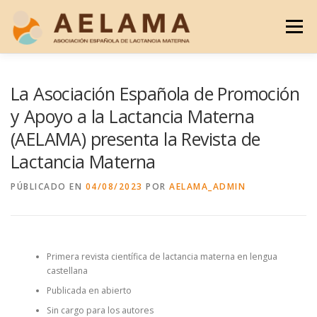
Saltar
al
Menú
contenido
¿QUIÉNES SOMOS?
BLOG
REVISTA LM
La Asociación Española de Promoción
y Apoyo a la Lactancia Materna
(AELAMA) presenta la Revista de
DOCUMENTOS
HAZTE SOCIO
CONTACTO
Lactancia Materna
PÚBLICADO EN
04/08/2023
POR
AELAMA_ADMIN
Primera revista científica de lactancia materna en lengua
castellana
Publicada en abierto
Sin cargo para los autores