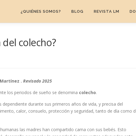
¿QUIÉNES SOMOS?
BLOG
REVISTA LM
DO
ca del colecho?
 Martínez .
Revisado 2025
rante los periodos de sueño se denomina
colecho
.
dependiente durante sus primeros años de vida, y precisa del
imento, calor, consuelo, protección y seguridad, tanto de día como 
es humanas las madres han compartido cama con sus bebés. Esto