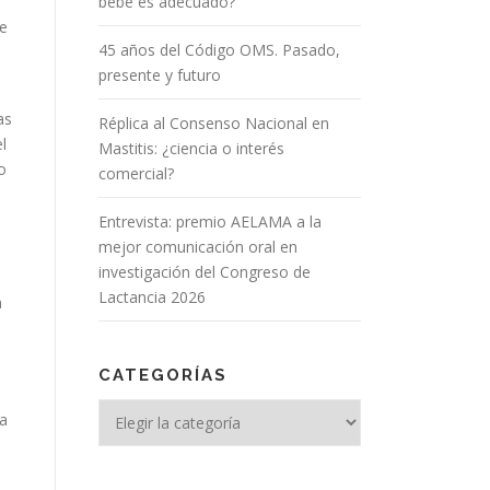
bebé es adecuado?
de
45 años del Código OMS. Pasado,
presente y futuro
as
Réplica al Consenso Nacional en
l
Mastitis: ¿ciencia o interés
o
comercial?
Entrevista: premio AELAMA a la
mejor comunicación oral en
.
investigación del Congreso de
Lactancia 2026
a
CATEGORÍAS
Categorías
ra