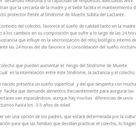
, el desarrollo neuronal y la capacidad de respuestas adecuadas ante
tran que la cercanía de la madre y el bebé facilita el mantenimiento 
fecto protector frente al Síndrome de Muerte Súbita del Lactante.
texto del colecho, favorece el sueño de calidad tanto en la madre
 a los cambios en su composición que sufre a lo largo de las 24 hor
ustancia que influye en la sincronización del reloj biológico interno de
e las 24 horas del día favorece la consolidación del sueño nocturn
l colecho que pueden aumentar el riesgo del Síndrome de Muerte
ál es la interrelación entre éste Síndrome, la lactancia y el colecho
ién nacido presenta un sueño superficial y del que despierta con much
ue facilita que demande alimentos frecuentemente para asegurar las
pertares van espaciándose, aunque hay muchas diferencias de unos
octurnos hasta los 3-5 años de edad.
ber ser una opción de los padres, que estará determinada por la cultu
ión para que las familias que decidan practicar el colecho, lo hagan