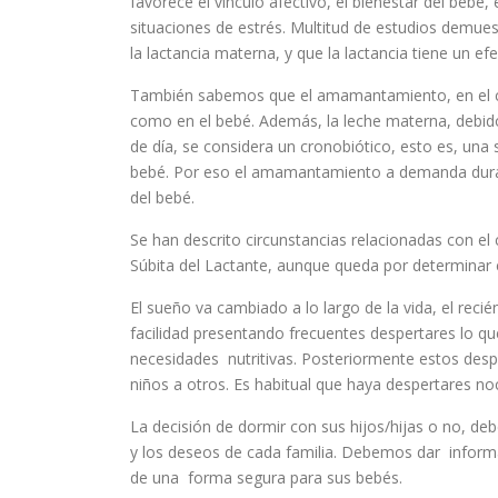
favorece el vínculo afectivo, el bienestar del bebé
situaciones de estrés. Multitud de estudios demues
la lactancia materna, y que la lactancia tiene un e
También sabemos que el amamantamiento, en el con
como en el bebé. Además, la leche materna, debido
de día, se considera un cronobiótico, esto es, una s
bebé. Por eso el amamantamiento a demanda durant
del bebé.
Se han descrito circunstancias relacionadas con e
Súbita del Lactante, aunque queda por determinar cu
El sueño va cambiado a lo largo de la vida, el rec
facilidad presentando frecuentes despertares lo q
necesidades nutritivas. Posteriormente estos des
niños a otros. Es habitual que haya despertares n
La decisión de dormir con sus hijos/hijas o no, de
y los deseos de cada familia. Debemos dar informac
de una forma segura para sus bebés.