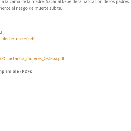
 la cama de la madre. Sacar al bebé de la habitación de los padres
mente el riesgo de muerte súbita.
F):
-colecho_unicef.pdf
/GPCLactancia_mujeres_Osteba.pdf
primible (PDF):