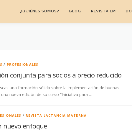
¿QUIÉNES SOMOS?
BLOG
REVISTA LM
DO
AS
/
PROFESIONALES
ión conjunta para socios a precio reducido
uscas una formación sólida sobre la implementación de buenas
 una nueva edición de su curso “Iniciativa para …
ESIONALES
/
REVISTA LACTANCIA MATERNA
un nuevo enfoque