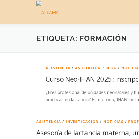
Saltar
al
contenido
ETIQUETA:
FORMACIÓN
ASISTENCIA
/
ASOCIACIÓN
/
BLOG
/
NOTICI
Curso Neo-IHAN 2025: inscripc
¿Eres profesional de unidades neonatales y b
prácticas en lactancia? Este otoño, IHAN lanza
ASISTENCIA
/
INVESTIGACIÓN
/
NOTICIAS
/
PROF
Asesoría de lactancia materna, 