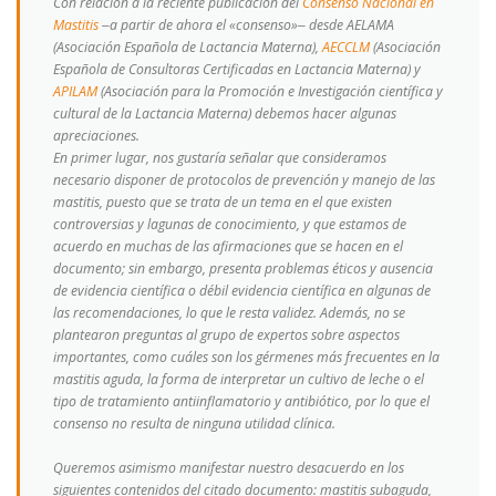
Con relación a la reciente publicación del
Consenso Nacional en
Mastitis
‒a partir de ahora el «consenso»‒ desde AELAMA
(Asociación Española de Lactancia Materna),
AECCLM
(Asociación
Española de Consultoras Certificadas en Lactancia Materna) y
APILAM
(Asociación para la Promoción e Investigación científica y
cultural de la Lactancia Materna) debemos hacer algunas
apreciaciones.
En primer lugar, nos gustaría señalar que consideramos
necesario disponer de protocolos de prevención y manejo de las
mastitis, puesto que se trata de un tema en el que existen
controversias y lagunas de conocimiento, y que estamos de
acuerdo en muchas de las afirmaciones que se hacen en el
documento; sin embargo, presenta problemas éticos y ausencia
de evidencia científica o débil evidencia científica en algunas de
las recomendaciones, lo que le resta validez. Además, no se
plantearon preguntas al grupo de expertos sobre aspectos
importantes, como cuáles son los gérmenes más frecuentes en la
mastitis aguda, la forma de interpretar un cultivo de leche o el
tipo de tratamiento antiinflamatorio y antibiótico, por lo que el
consenso no resulta de ninguna utilidad clínica.
Queremos asimismo manifestar nuestro desacuerdo en los
siguientes contenidos del citado documento: mastitis subaguda,