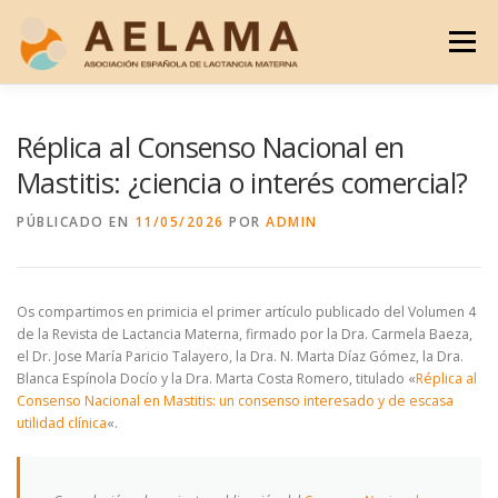
Saltar
al
Menú
contenido
¿QUIÉNES SOMOS?
BLOG
REVISTA LM
Réplica al Consenso Nacional en
Mastitis: ¿ciencia o interés comercial?
DOCUMENTOS
HAZTE SOCIO
CONTACTO
PÚBLICADO EN
11/05/2026
POR
ADMIN
Os compartimos en primicia el primer artículo publicado del Volumen 4
de la Revista de Lactancia Materna, firmado por la Dra. Carmela Baeza,
el Dr. Jose María Paricio Talayero, la Dra. N. Marta Díaz Gómez, la Dra.
Blanca Espínola Docío y la Dra. Marta Costa Romero, titulado «
Réplica al
Consenso Nacional en Mastitis: un consenso interesado y de escasa
utilidad clínica
«.