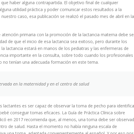
ue haber alguna contrapartida. El objetivo final de cualquier
lguna utilidad práctica y poder comunicar estos resultados a la
 nuestro caso, esa publicación se realizó el pasado mes de abril en la
e atención primaria con la promoción de la lactancia materna debe se
dad de que el inicio de esa lactancia sea exitoso, pero durante los
la lactancia estará en manos de los pediatras y las enfermeras de
encia importante en la consulta, sobre todo cuando los profesionales
a o no tenían una adecuada formación en este tema.
vada en la maternidad y en el centro de salud
 lactantes es ser capaz de observar la toma de pecho para identifica
bebé conseguir tomas eficaces. La Guía de Práctica Clínica sobre
ublicó en 2017 recomienda que, al menos, una toma debe ser observa
centro de salud. Hasta el momento no había ninguna escala de
etiva una toma, adaptada convenientemente al español. Y por eso nos