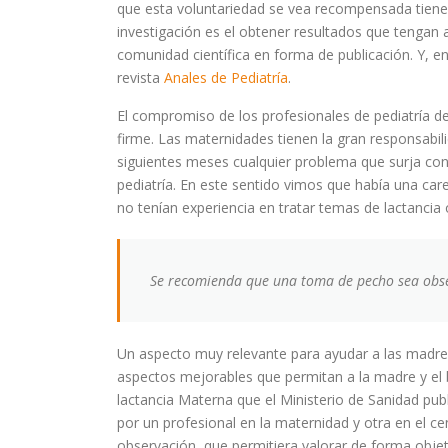
que esta voluntariedad se vea recompensada tiene q
investigación es el obtener resultados que tengan a
comunidad científica en forma de publicación. Y, en
revista
Anales de Pediatría
.
El compromiso de los profesionales de pediatría d
firme. Las maternidades tienen la gran responsabili
siguientes meses cualquier problema que surja con 
pediatría. En este sentido vimos que había una car
no tenían experiencia en tratar temas de lactanci
Se recomienda que una toma de pecho sea obser
Un aspecto muy relevante para ayudar a las madres
aspectos mejorables que permitan a la madre y el 
lactancia Materna que el Ministerio de Sanidad p
por un profesional en la maternidad y otra en el 
observación, que permitiera valorar de forma obj