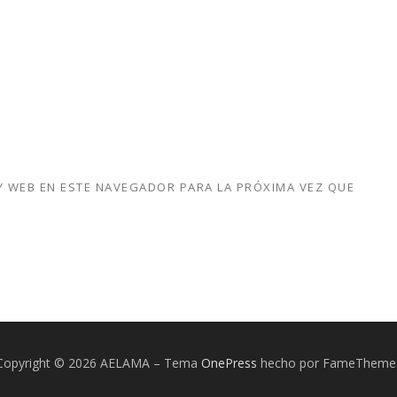
 WEB EN ESTE NAVEGADOR PARA LA PRÓXIMA VEZ QUE
Copyright © 2026 AELAMA
–
Tema
OnePress
hecho por FameTheme