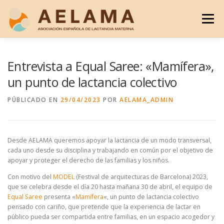
Saltar
al
Menú
contenido
¿QUIÉNES SOMOS?
BLOG
REVISTA LM
Entrevista a Equal Saree: «Mamífera»,
un punto de lactancia colectivo
DOCUMENTOS
HAZTE SOCIO
CONTACTO
PÚBLICADO EN
29/04/2023
POR
AELAMA_ADMIN
Desde AELAMA queremos apoyar la lactancia de un modo transversal,
cada uno desde su disciplina y trabajando en común por el objetivo de
apoyar y proteger el derecho de las familias y los niños.
Con motivo del
MODEL
(Festival de arquitecturas de Barcelona) 2023,
que se celebra desde el día 20 hasta mañana 30 de abril, el equipo de
Equal Saree
presenta «
Mamífera
«, un punto de lactancia colectivo
pensado con cariño, que pretende que la experiencia de lactar en
público pueda ser compartida entre familias, en un espacio acogedor y